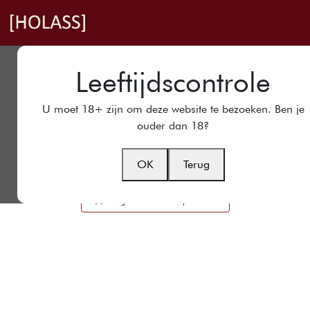
Se rendre au contenu
À 
Produits
Land
Leeftijdscontrole
Land
U moet 18+ zijn om deze website te bezoeken. Ben je
ouder dan 18?
2021 [HOLASS]
RED
Ritzing 75 cl
OK
Terug
16,12
€
Ajouter au panier