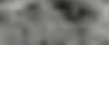
[ Imre Halász ]
Rêve d'un monde durable
loin de l'industrialisation et
plus en contact avec la
nature.